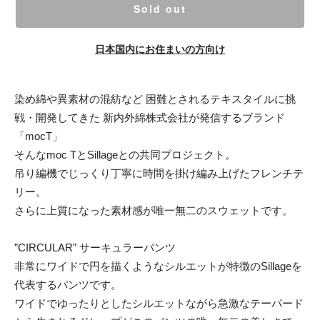
Sold out
日本国内にお住まいの方向け
染め綿や異素材の混紡など 困難とされるテキスタイルに挑
戦・開発してきた 新内外綿株式会社が発信するブランド
「mocT」
そんなmoc TとSillageとの共同プロジェクト。
吊り編機でじっくり丁寧に時間を掛け編み上げたフレンチテ
リー。
さらに上質になった素材感が唯一無二のスウェットです。
”CIRCULAR” サーキュラーパンツ
非常にワイドで円を描くようなシルエットが特徴のSillageを
代表するパンツです。
ワイドでゆったりとしたシルエットながら急激なテーパード