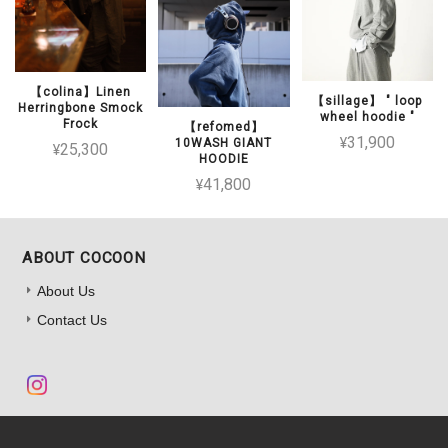
【colina】Linen
【sillage】 " loop
Herringbone Smock
wheel hoodie "
Frock
【refomed】
¥31,900
10WASH GIANT
¥25,300
HOODIE
¥41,800
ABOUT COCOON
About Us
Contact Us